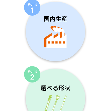
Point
1
国内生産
Point
2
選べる形状