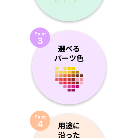
Point
3
選べる
パーツ色
Point
4
用途に
沿った